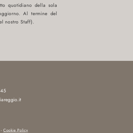
etto quotidiano della sola
soggiorno. Al termine del
l nostro Staff).
545
iareggio.it
-
Cookie Policy