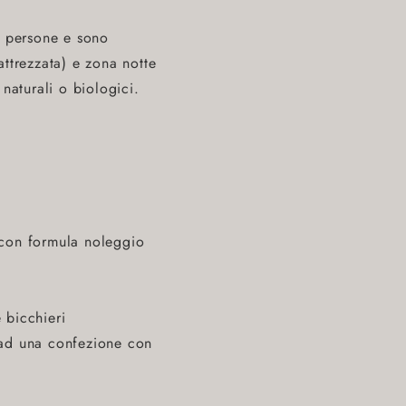
4 persone e sono
ttrezzata) e zona notte
naturali o biologici.
i con formula noleggio
 bicchieri
 ad una confezione con