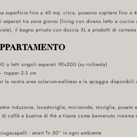
na superficie fino a 40 mq. circa, possono ospitare fino a 
separati tra zona giorno (living con divano letto e cucina a
iale), il bagno privato con doccia XL e prodotti di cortesia 
APPARTAMENTO
0 o letti singoli separati 90x200 (su richiesta)
– topper 2-3 cm
er la nostra area solarium-wellness e la spiaggia disponibil
astre induzione, lavastoviglie, microonde, stoviglie, posate e
 di caffè e bustine di thè e tisane come benvenuto insieme
asciugacapelli - smart Tv 50” in ogni ambiente